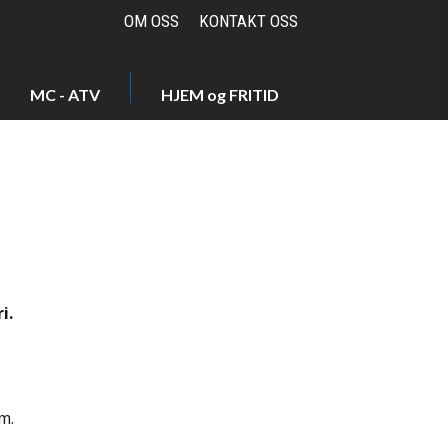
OM OSS
KONTAKT OSS
MC - ATV
HJEM og FRITID
i.
m.