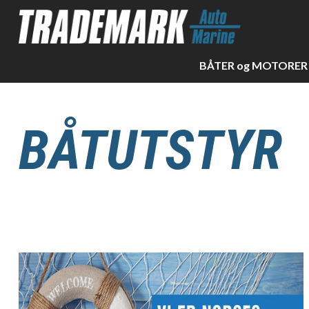
BÅTER og MOTORER
BÅTUTSTYR