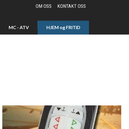
OM OSS
KONTAKT OSS
MC - ATV
HJEM og FRITID